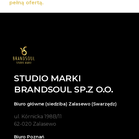
pełną ofertą.
STUDIO MARKI
BRANDSOUL SP.Z O.O.
Biuro główne (siedziba) Zalasewo (Swarzędz)
ul. Kórnicka 198B/11
62-020 Zalasewo
Biuro Poznań