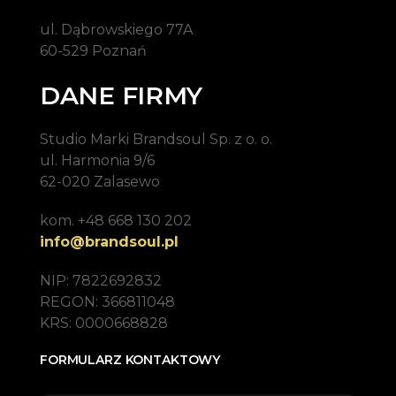
ul. Dąbrowskiego 77A
60-529 Poznań
DANE FIRMY
Studio Marki Brandsoul Sp. z o. o.
ul. Harmonia 9/6
62-020 Zalasewo
kom. +48 668 130 202
info@brandsoul.pl
NIP: 7822692832
REGON: 366811048
KRS: 0000668828
FORMULARZ KONTAKTOWY