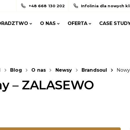
+48 668 130 202
Infolinia dla nowych k
ORADZTWO
O NAS
OFERTA
CASE STUD
l
Blog
O nas
Newsy
Brandsoul
Nowy
rmy – ZALASEWO