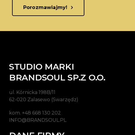
Porozmawiajmy!
STUDIO MARKI
BRANDSOUL SP.Z O.O.
ul. Kórnicka 198B/11
62-020 Zalasewo (Swarzędz)
kom. +48 668 130 202
INFO@BRANDSOUL.PL