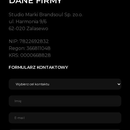
DANE FIRMY
Studio Marki Brandsoul Sp. zo.o.
ul. Harmonia 9/6
62-020 Zalasewo
NIP: 7822692832
Regon: 366811048
KRS: 0000668828
FORMULARZ KONTAKTOWY