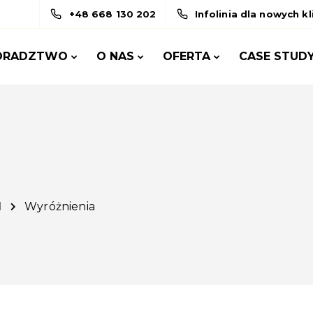
+48 668 130 202
Infolinia dla nowych k
ORADZTWO
O NAS
OFERTA
CASE STUD
l
Wyróżnienia