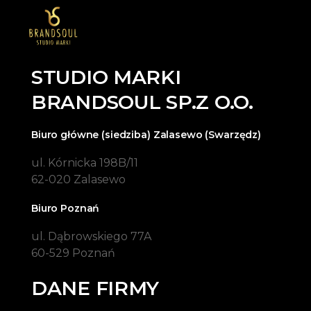
STUDIO MARKI
BRANDSOUL SP.Z O.O.
Biuro główne (siedziba) Zalasewo (Swarzędz)
ul. Kórnicka 198B/11
62-020 Zalasewo
Biuro Poznań
ul. Dąbrowskiego 77A
60-529 Poznań
DANE FIRMY