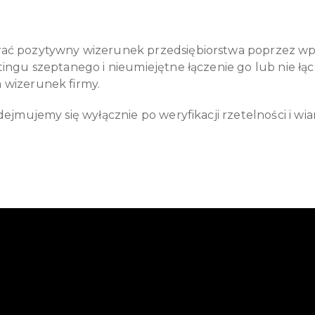
pozytywny wizerunek przedsiębiorstwa poprzez wpisy n
ngu szeptanego i nieumiejętne łączenie go lub nie łąc
wizerunek firmy.
ejmujemy się wyłącznie po weryfikacji rzetelności i w