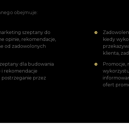
anego obejmuje:
marketing szeptany do
Zadowolenie
ne opinie, rekomendacje,
kiedy wyko
ane od zadowolonych
przekazywan
klienta, za
szeptany dla budowania
Promocje, r
e i rekomendacje
wykorzystu
j postrzeganie przez
informowan
ofert prom