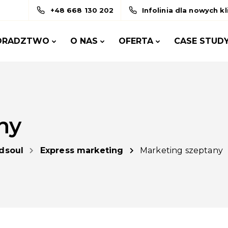
+48 668 130 202
Infolinia dla nowych k
ORADZTWO
O NAS
OFERTA
CASE STUD
ny
dsoul
Express marketing
Marketing szeptany