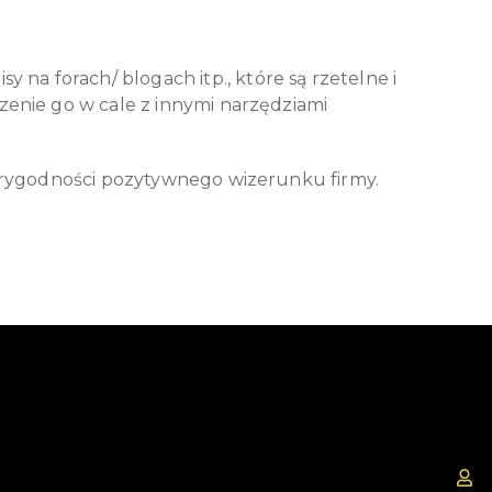
a forach/ blogach itp., które są rzetelne i
zenie go w cale z innymi narzędziami
iarygodności pozytywnego wizerunku firmy.