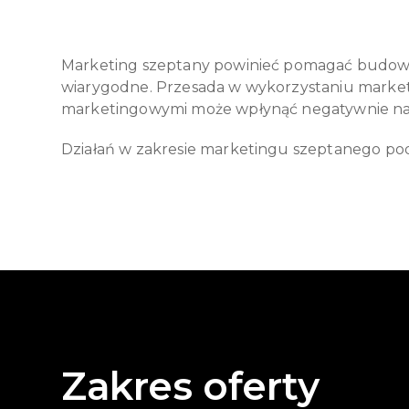
Marketing szeptany powinieć pomagać budować 
wiarygodne. Przesada w wykorzystaniu marketi
marketingowymi może wpłynąć negatywnie na 
Działań w zakresie marketingu szeptanego pod
Zakres oferty