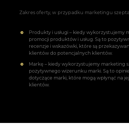
Zakres oferty, w przypadku marketingu szept
Produkty i usługi – kiedy wykorzystujemy 
promocji produktów i usług. Są to pozytyw
recenzje i wskazówki, które są przekazyw
klientów do potencjalnych klientów.
Markę – kiedy wykorzystujemy marketing 
pozytywnego wizerunku marki. Są to opini
dotyczące marki, które mogą wpłynąć na je
klientów.