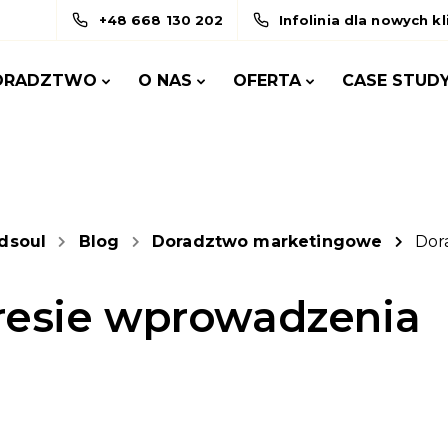
+48 668 130 202
Infolinia dla nowych k
ORADZTWO
O NAS
OFERTA
CASE STUD
dsoul
Blog
Doradztwo marketingowe
Dor
resie wprowadzenia