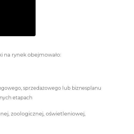
i na rynek obejmowało:
ingowego, sprzedażowego lub biznesplanu
lnych etapach
ej, zoologicznej, oświetleniowej,