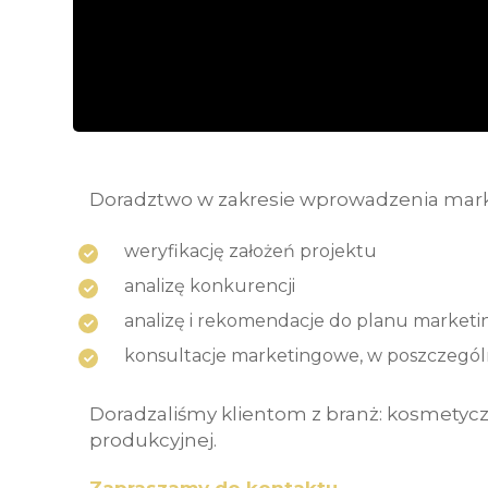
Doradztwo w zakresie wprowadzenia mark
weryfikację założeń projektu
analizę konkurencji
analizę i rekomendacje do planu market
konsultacje marketingowe, w poszczegó
Doradzaliśmy klientom z branż: kosmetyczn
produkcyjnej.