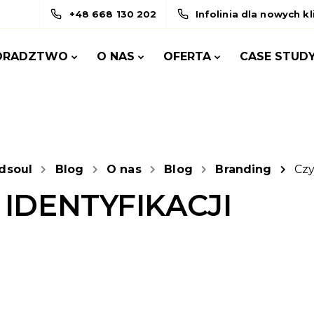
+48 668 130 202
Infolinia dla nowych k
ORADZTWO
O NAS
OFERTA
CASE STUD
dsoul
Blog
O nas
Blog
Branding
Cz
 IDENTYFIKACJI