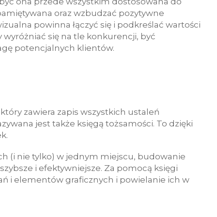
a być ona przede wszystkim dostosowana do
 zapamiętywana oraz wzbudzać pozytywne
izualna powinna łączyć się i podkreślać wartości
wyróżniać się na tle konkurencji, być
agę potencjalnych klientów.
który zawiera zapis wszystkich ustaleń
azywana jest także księgą tożsamości. To dzięki
k.
ch (i nie tylko) w jednym miejscu, budowanie
szybsze i efektywniejsze. Za pomocą księgi
ań i elementów graficznych i powielanie ich w