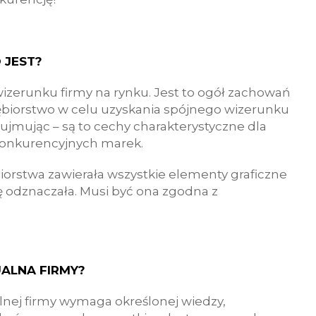
 JEST?
wizerunku firmy na rynku. Jest to ogół zachowań
iębiorstwo w celu uzyskania spójnego wizerunku
ej ujmując – są to cechy charakterystyczne dla
d konkurencyjnych marek.
iorstwa zawierała wszystkie elementy graficzne
ię odznaczała. Musi być ona zgodna z
UALNA FIRMY?
alnej firmy wymaga określonej wiedzy,