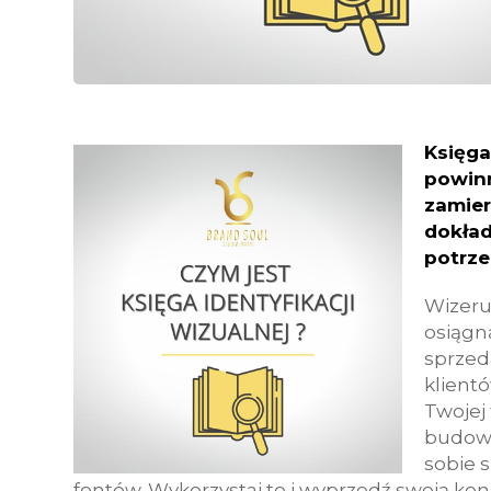
Księga
powinn
zamier
dokład
potrze
Wizeru
osiągn
sprzed
klient
Twojej
budowa
sobie 
fontów. Wykorzystaj to i wyprzedź swoją kon