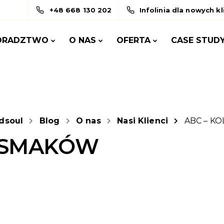
+48 668 130 202
Infolinia dla nowych k
ORADZTWO
O NAS
OFERTA
CASE STUD
dsoul
Blog
O nas
Nasi Klienci
ABC – K
A SMAKÓW