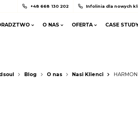
+48 668 130 202
Infolinia dla nowych k
ORADZTWO
O NAS
OFERTA
CASE STUD
dsoul
Blog
O nas
Nasi Klienci
HARMON