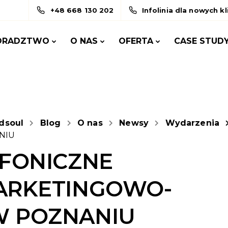
+48 668 130 202
Infolinia dla nowych k
ORADZTWO
O NAS
OFERTA
CASE STUD
dsoul
Blog
O nas
Newsy
Wydarzenia
NIU
EFONICZNE
ARKETINGOWO-
W POZNANIU