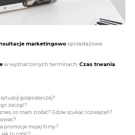
onsultacje marketingowo
sprzedażowe
e
w wyznaczonych terminach.
Czas trwania
ytuacji gospodarczej?
ego zacząć?
znes, co mam zrobić? Gdzie szukać rozwiązań?
mować?
a promocje mojej firmy?
jak to robić?