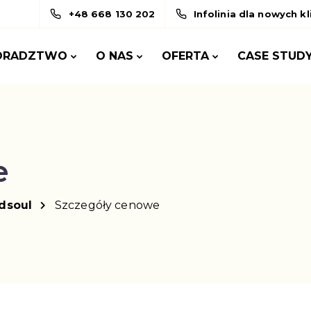
+48 668 130 202
Infolinia dla nowych k
ORADZTWO
O NAS
OFERTA
CASE STUD
e
dsoul
Szczegóły cenowe